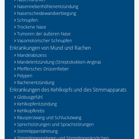
Nasennebenhöhlenentzündung
Nasenscheidewandverbiegung
Schnupfen
Trockene Nase
Tumoren der äußeren Nase
Vasomotorischer Schnupfen
Erkrankungen von Mund und Rachen
Mandelabszess
Mandelentzündung (Streptokokken-Angina)
Pfeiffersches Drüsenfieber
Polypen
Rachenentzündung
Erkrankungen des Kehlkopfs und des Stimmapparats
Globusgefühl
Kehlkopfentzündung
Kehlkopfkrebs
Räusperzwang und Schluckzwang
Sprechstörungen und Sprachstörungen
Stimmlippenlähmung
Stimmlippenpolypen und Stimmlippenknötchen