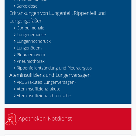
Sarkoidose
Erkrankungen von Lungenfell, Rippenfell und
Lungengefäßen
Cor pulmonale
Lungenembolie
Lungenhochdruck
Lungenödem
Pleuraempyem
Pneumothorax
Rippenfellentzündung und Pleuraerguss
Ateminsuffizienz und Lungenversagen
ARDS (akutes Lungenversagen)
Ateminsuffizienz, akute
Ateminsuffizienz, chronische
Apotheken-Notdienst