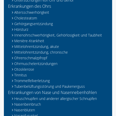
Untersuchungen von Ohr und Gehör
Erkrankungen des Ohrs
Altersschwerhörigkeit
Cholesteatom
Gehörgangsentzündung
Hörsturz
Innenohrschwerhörigkeit, Gehörlosigkeit und Taubheit
Menière-Krankheit
Mittelohrentzündung, akute
Mittelohrentzündung, chronische
Ohrenschmalzpfropf
Ohrmuschelentzündungen
Otosklerose
Tinnitus
Trommelfellverletzung
Tubenbelüftungsstörung und Paukenerguss
Erkrankungen von Nase und Nasennebenhöhlen
Heuschnupfen und anderer allergischer Schnupfen
Nasenbeinbruch
Nasenbluten
Nasenfurunkel