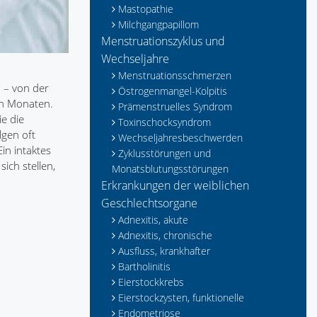
Mastopathie
Milchgangpapillom
Menstruationszyklus und
Wechseljahre
Menstruationsschmerzen
 – von der
Östrogenmangel-Kolpitis
en Monaten.
Prämenstruelles Syndrom
e die
Toxinschocksyndrom
lgen oft
Wechseljahresbeschwerden
in intaktes
Zyklusstörungen und
ich stellen,
Monatsblutungsstörungen
Erkrankungen der weiblichen
Geschlechtsorgane
Adnexitis, akute
Adnexitis, chronische
Ausfluss, krankhafter
Bartholinitis
Eierstockkrebs
Eierstockzysten, funktionelle
Endometriose