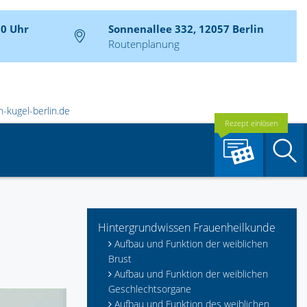
30 Uhr
Sonnenallee 332, 12057 Berlin
Routenplanung
-kugel-berlin.de
Rezept einlösen
S
Hintergrundwissen Frauenheilkunde
Aufbau und Funktion der weiblichen
Brust
Aufbau und Funktion der weiblichen
Geschlechtsorgane
Aufbau und Funktion des weiblichen