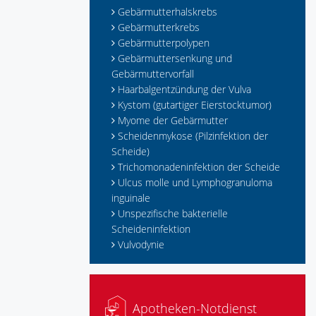
Gebärmutterhalskrebs
Gebärmutterkrebs
Gebärmutterpolypen
Gebärmuttersenkung und
Gebärmuttervorfall
Haarbalgentzündung der Vulva
Kystom (gutartiger Eierstocktumor)
Myome der Gebärmutter
Scheidenmykose (Pilzinfektion der
Scheide)
Trichomonadeninfektion der Scheide
Ulcus molle und Lymphogranuloma
inguinale
Unspezifische bakterielle
Scheideninfektion
Vulvodynie
Apotheken-Notdienst