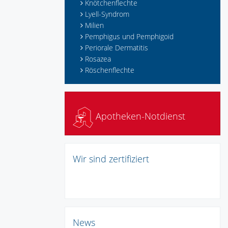
Knötchenflechte
Lyell-Syndrom
Milien
Pemphigus und Pemphigoid
Periorale Dermatitis
Rosazea
Röschenflechte
Apotheken-Notdienst
Wir sind zertifiziert
News