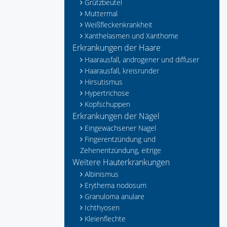
Grützbeutel
Muttermal
Weißfleckenkrankheit
Xanthelasmen und Xanthome
Erkrankungen der Haare
Haarausfall, androgener und diffuser
Haarausfall, kreisrunder
Hirsutismus
Hypertrichose
Kopfschuppen
Erkrankungen der Nägel
Eingewachsener Nagel
Fingerentzündung und
Zehenentzündung, eitrige
Weitere Hauterkrankungen
Albinismus
Erythema nodosum
Granuloma anulare
Ichthyosen
Kleienflechte