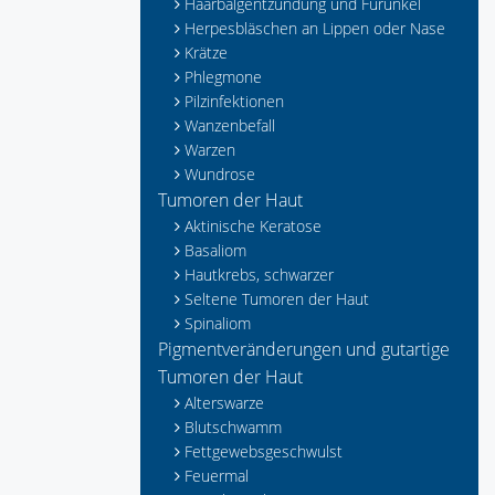
Haarbalgentzündung und Furunkel
Herpesbläschen an Lippen oder Nase
Krätze
Phlegmone
Pilzinfektionen
Wanzenbefall
Warzen
Wundrose
Tumoren der Haut
Aktinische Keratose
Basaliom
Hautkrebs, schwarzer
Seltene Tumoren der Haut
Spinaliom
Pigmentveränderungen und gutartige
Tumoren der Haut
Alterswarze
Blutschwamm
Fettgewebsgeschwulst
Feuermal