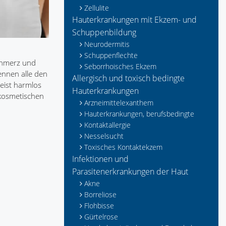
Zellulite
Hauterkrankungen mit Ekzem- und
Schuppenbildung
Neurodermitis
Schuppenflechte
chmerz und
Seborrhoisches Ekzem
ennen alle den
Allergisch und toxisch bedingte
meist harmlos
Hauterkrankungen
 kosmetischen
Arzneimittelexanthem
Hauterkrankungen, berufsbedingte
Kontaktallergie
Nesselsucht
Toxisches Kontaktekzem
Infektionen und
Parasitenerkrankungen der Haut
Akne
Borreliose
Flohbisse
Gürtelrose